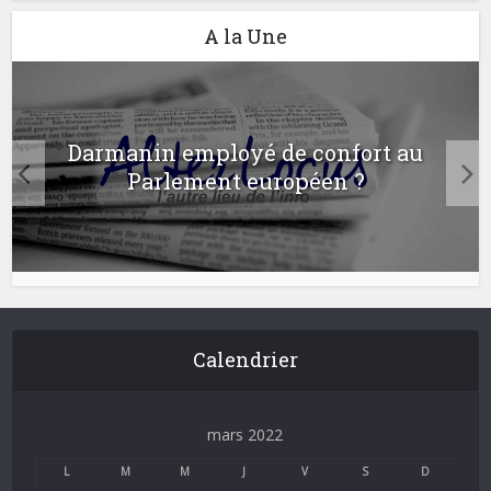
A la Une
Darmanin employé de confort au
Parlement européen ?
Calendrier
mars 2022
L
M
M
J
V
S
D