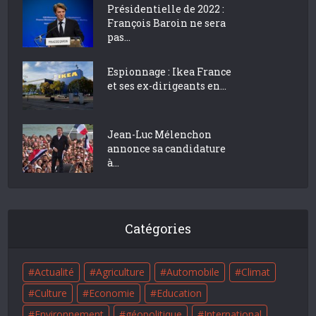
Présidentielle de 2022 :
François Baroin ne sera
pas...
Espionnage : Ikea France
et ses ex-dirigeants en...
Jean-Luc Mélenchon
annonce sa candidature
à...
Catégories
Actualité
Agriculture
Automobile
Climat
Culture
Economie
Education
Environnement
géopolitique
International