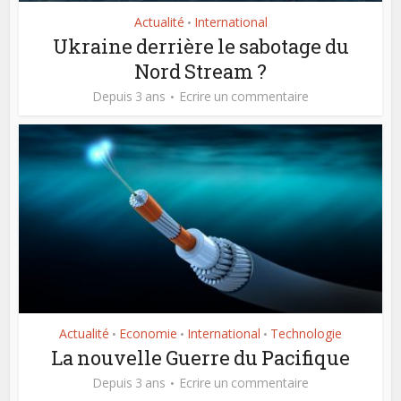
Actualité
International
•
Ukraine derrière le sabotage du
Nord Stream ?
Depuis 3 ans
Ecrire un commentaire
Actualité
Economie
International
Technologie
•
•
•
La nouvelle Guerre du Pacifique
Depuis 3 ans
Ecrire un commentaire