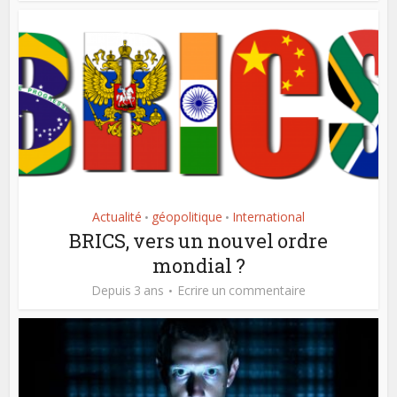
Actualité
géopolitique
International
•
•
BRICS, vers un nouvel ordre
mondial ?
Depuis 3 ans
Ecrire un commentaire