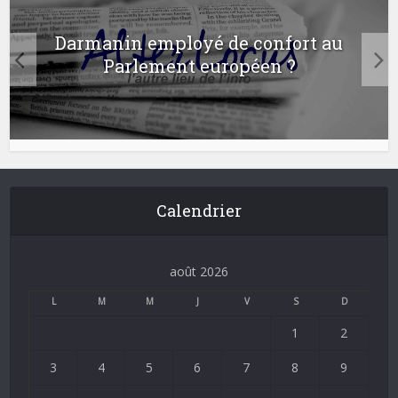
Darmanin employé de confort au
Parlement européen ?
Calendrier
août 2026
L
M
M
J
V
S
D
1
2
3
4
5
6
7
8
9