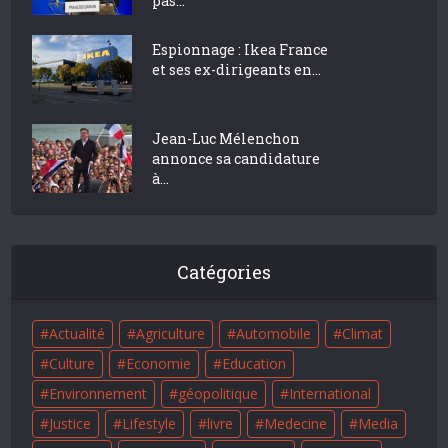
pas...
Espionnage : Ikea France
et ses ex-dirigeants en...
Jean-Luc Mélenchon
annonce sa candidature
à...
Catégories
Actualité
Agriculture
Automobile
Climat
Culture
Economie
Education
Environnement
géopolitique
International
Justice
Lifestyle
livre
Medecine
Media