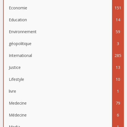
Economie
151
Education
14
Environnement
59
géopolitique
3
International
285
Justice
13
Lifestyle
10
livre
1
Medecine
79
Médecine
6
Media
1