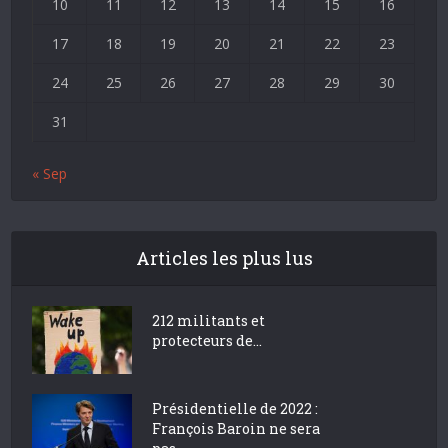
10
11
12
13
14
15
16
17
18
19
20
21
22
23
24
25
26
27
28
29
30
31
« Sep
Articles les plus lus
212 militants et
protecteurs de...
Présidentielle de 2022 :
François Baroin ne sera