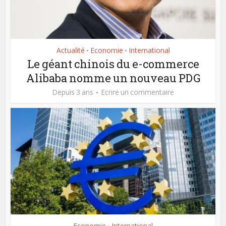
Actualité
Economie
International
•
•
Le géant chinois du e-commerce
Alibaba nomme un nouveau PDG
Depuis 3 ans
Ecrire un commentaire
Economie
International