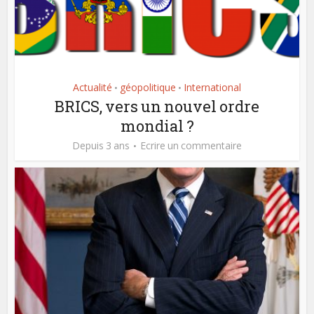
Actualité
géopolitique
International
•
•
BRICS, vers un nouvel ordre
mondial ?
Depuis 3 ans
Ecrire un commentaire