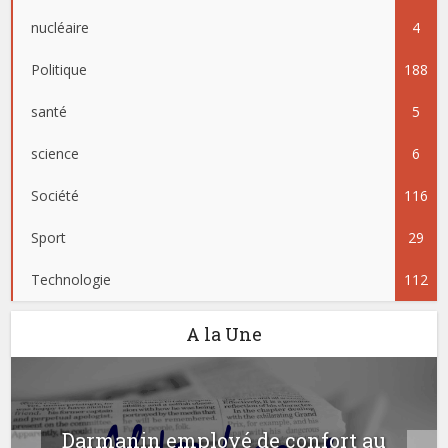
nucléaire
4
Politique
188
santé
5
science
6
Société
116
Sport
29
Technologie
112
A la Une
Darmanin employé de confort au