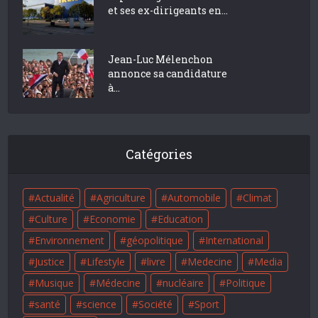
et ses ex-dirigeants en...
Jean-Luc Mélenchon
annonce sa candidature
à...
Catégories
Actualité
Agriculture
Automobile
Climat
Culture
Economie
Education
Environnement
géopolitique
International
Justice
Lifestyle
livre
Medecine
Media
Musique
Médecine
nucléaire
Politique
santé
science
Société
Sport