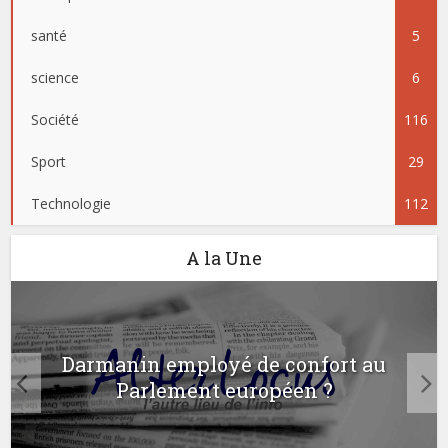
santé
5
science
6
Société
116
Sport
29
Technologie
112
A la Une
Darmanin employé de confort au
Parlement européen ?