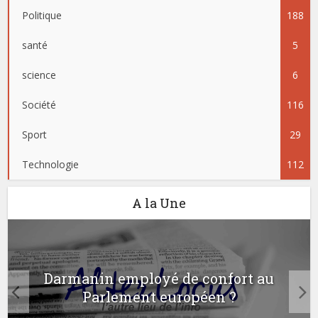
Politique
188
santé
5
science
6
Société
116
Sport
29
Technologie
112
A la Une
Darmanin employé de confort au
Parlement européen ?