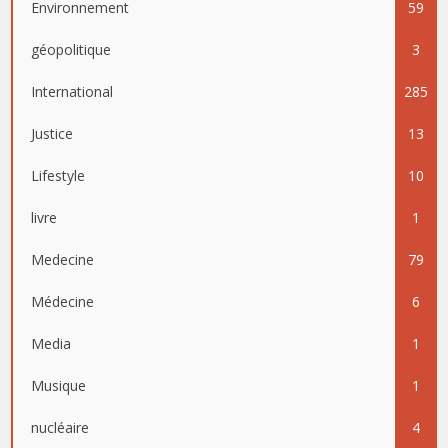
Environnement
59
géopolitique
3
International
285
Justice
13
Lifestyle
10
livre
1
Medecine
79
Médecine
6
Media
1
Musique
1
nucléaire
4