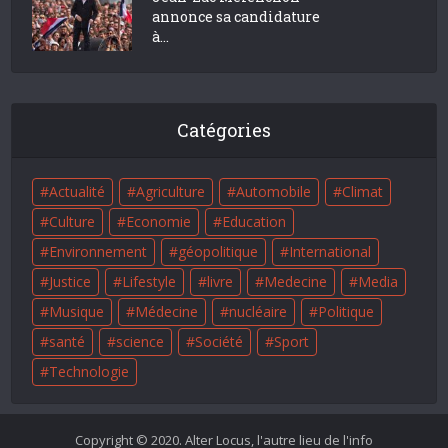
annonce sa candidature
à...
Catégories
Actualité
Agriculture
Automobile
Climat
Culture
Economie
Education
Environnement
géopolitique
International
Justice
Lifestyle
livre
Medecine
Media
Musique
Médecine
nucléaire
Politique
santé
science
Société
Sport
Technologie
Copyright © 2020. Alter Locus, l'autre lieu de l'info