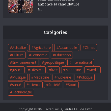
annonce sa candidature
à...
Catégories
Actualité
Agriculture
Automobile
Climat
Culture
Economie
Education
Environnement
géopolitique
International
Justice
Lifestyle
livre
Medecine
Media
Musique
Médecine
nucléaire
Politique
santé
science
Société
Sport
Technologie
Copyright © 2020. Alter Locus, l'autre lieu de l'info