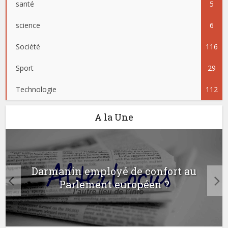
santé
5
science
6
Société
116
Sport
29
Technologie
112
A la Une
Darmanin employé de confort au
Parlement européen ?