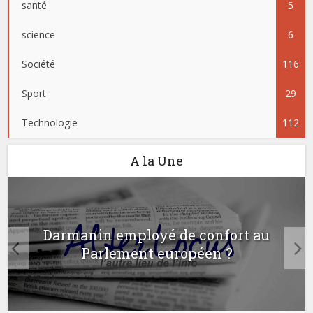
santé
5
science
6
Société
116
Sport
29
Technologie
112
A la Une
Darmanin employé de confort au
Parlement européen ?