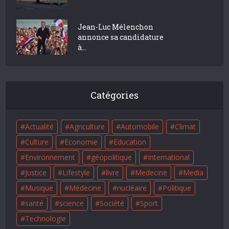
Jean-Luc Mélenchon
annonce sa candidature
à...
Catégories
Actualité
Agriculture
Automobile
Climat
Culture
Economie
Education
Environnement
géopolitique
International
Justice
Lifestyle
livre
Medecine
Media
Musique
Médecine
nucléaire
Politique
santé
science
Société
Sport
Technologie