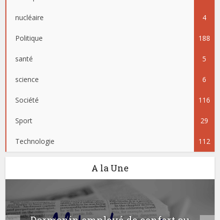
nucléaire
4
Politique
188
santé
5
science
6
Société
116
Sport
29
Technologie
112
A la Une