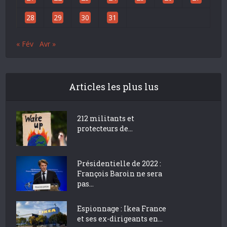
28
29
30
31
« Fév
Avr »
Articles les plus lus
212 militants et
protecteurs de...
Présidentielle de 2022 :
François Baroin ne sera
pas...
Espionnage : Ikea France
et ses ex-dirigeants en...