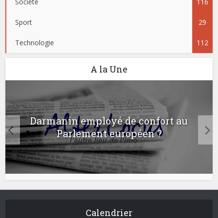
Société
116
Sport
29
Technologie
112
A la Une
Darmanin employé de confort au
Parlement européen ?
Calendrier