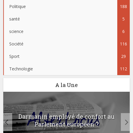
Politique
188
santé
5
science
6
Société
116
Sport
29
Technologie
112
A la Une
Darmanin employé de confort au
Parlement européen ?