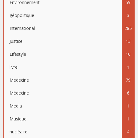
Environnement
59
géopolitique
3
International
285
Justice
13
Lifestyle
10
livre
1
Medecine
79
Médecine
6
Media
1
Musique
1
nucléaire
4