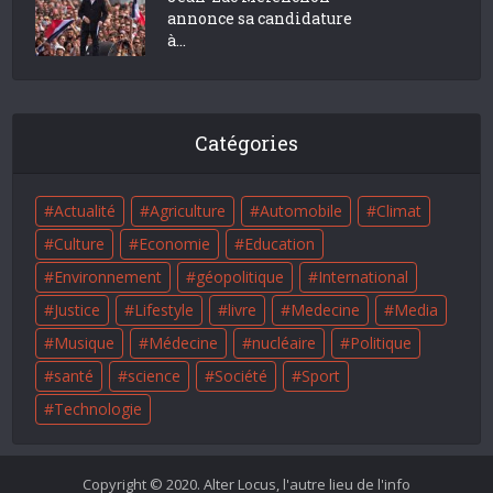
annonce sa candidature
à...
Catégories
Actualité
Agriculture
Automobile
Climat
Culture
Economie
Education
Environnement
géopolitique
International
Justice
Lifestyle
livre
Medecine
Media
Musique
Médecine
nucléaire
Politique
santé
science
Société
Sport
Technologie
Copyright © 2020. Alter Locus, l'autre lieu de l'info