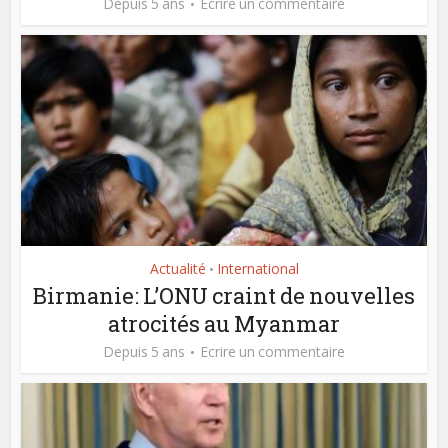
Depuis 5 ans
Ecrire un commentaire
Actualité
International
•
Birmanie: L’ONU craint de nouvelles
atrocités au Myanmar
Depuis 5 ans
Ecrire un commentaire