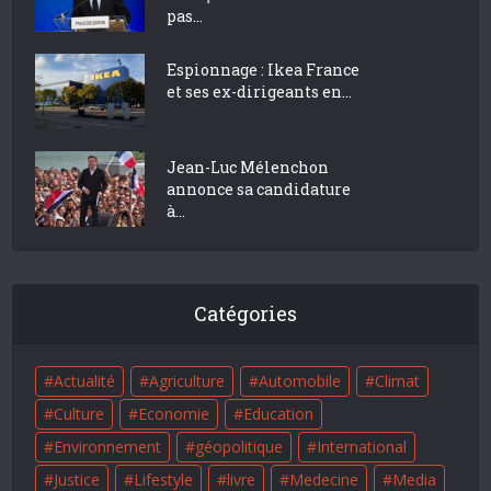
pas...
Espionnage : Ikea France
et ses ex-dirigeants en...
Jean-Luc Mélenchon
annonce sa candidature
à...
Catégories
Actualité
Agriculture
Automobile
Climat
Culture
Economie
Education
Environnement
géopolitique
International
Justice
Lifestyle
livre
Medecine
Media