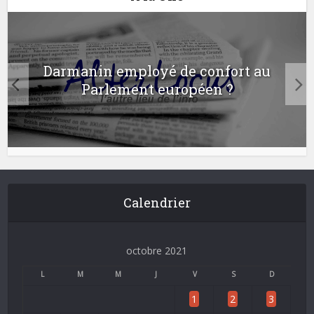
Darmanin employé de confort au
Parlement européen ?
Calendrier
octobre 2021
L
M
M
J
V
S
D
1
2
3