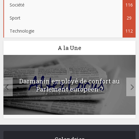
Société
116
Sport
29
Technologie
112
A la Une
Darmanin employé de confort au
Parlement européen ?