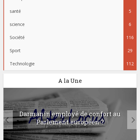
santé
5
science
6
Société
116
Sport
29
Technologie
112
A la Une
Darmanin employé de confort au
Parlement européen ?