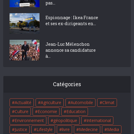
pas...
Espionnage : Ikea France
et ses ex-dirigeants en...
Jean-Luc Mélenchon
annonce sa candidature
à...
Catégories
Actualité
Agriculture
Automobile
Climat
Culture
Economie
Education
Environnement
géopolitique
International
Justice
Lifestyle
livre
Medecine
Media