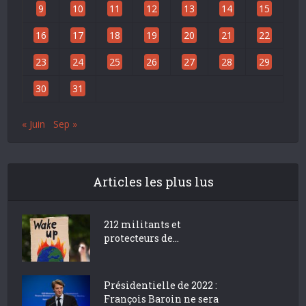
9
10
11
12
13
14
15
16
17
18
19
20
21
22
23
24
25
26
27
28
29
30
31
« Juin
Sep »
Articles les plus lus
212 militants et
protecteurs de...
Présidentielle de 2022 :
François Baroin ne sera