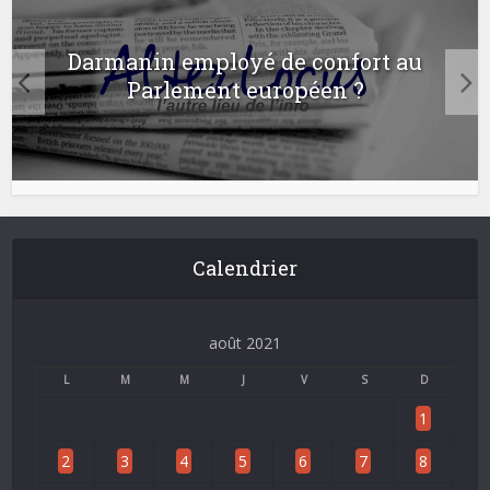
Darmanin employé de confort au
Parlement européen ?
Calendrier
août 2021
L
M
M
J
V
S
D
1
2
3
4
5
6
7
8