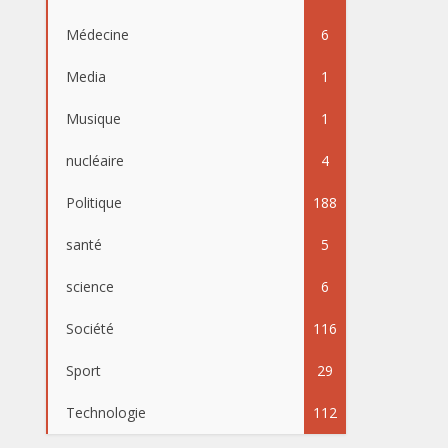
Médecine
6
Media
1
Musique
1
nucléaire
4
Politique
188
santé
5
science
6
Société
116
Sport
29
Technologie
112