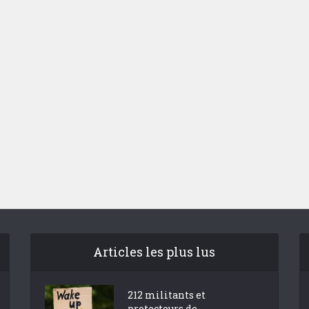
 dépenses de
La nouvelle Guerre d
nnement de l’Etat
Pacifique
explosent
Articles les plus lus
212 militants et
protecteurs de...