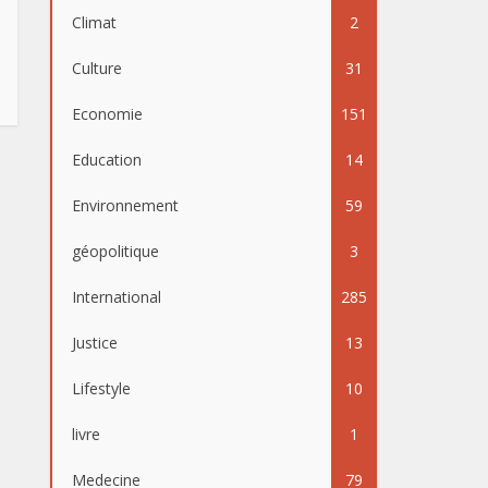
Climat
2
Culture
31
Economie
151
Education
14
Environnement
59
géopolitique
3
International
285
Justice
13
Lifestyle
10
livre
1
Medecine
79