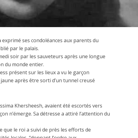
 exprimé ses condoléances aux parents du
 dépenses de
La nouvelle Guerre d
ié par le palais.
nnement de l’Etat
Pacifique
amedi soir par les sauveteurs après une longue
explosent
ion du monde entier.
ess présent sur les lieux a vu le garçon
aune après être sorti d’un tunnel creusé
.
ssima Khersheesh, avaient été escortés vers
on n’émerge. Sa détresse a attiré l’attention du
que le roi a suivi de près les efforts de
tés locales, “donnant l’ordre aux