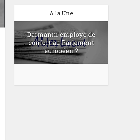
A la Une
Darmanin employé de
confort au Parlement
Une lo
u
européen ?
bloquer