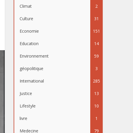
Climat
2
Culture
31
Economie
151
Education
14
Environnement
59
géopolitique
3
International
285
Justice
13
Lifestyle
10
livre
1
Medecine
79