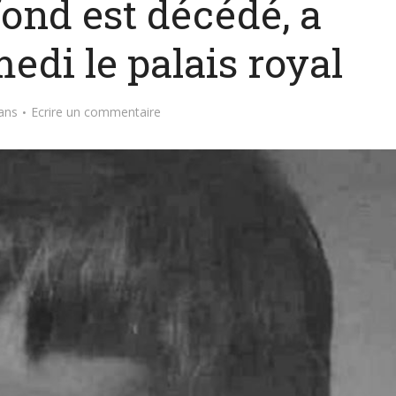
fond est décédé, a
di le palais royal
ans
Ecrire un commentaire