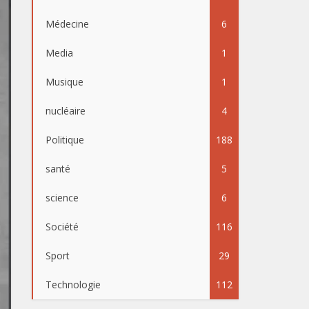
Médecine
6
Media
1
Musique
1
nucléaire
4
Politique
188
santé
5
science
6
Société
116
Sport
29
Technologie
112