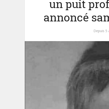
un puit pro
annoncé same
Depuis 5 