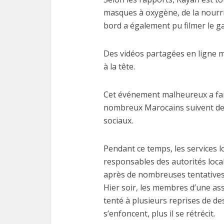
masques à oxygène, de la nourrit
bord a également pu filmer le g
Des vidéos partagées en ligne 
à la tête.
Les
fonctio
Cet événement malheureux a fait
nombreux Marocains suivent de p
sociaux.
Pendant ce temps, les services lo
responsables des autorités loca
après de nombreuses tentatives 
Hier soir, les membres d’une as
tenté à plusieurs reprises de des
s’enfoncent, plus il se rétrécit.