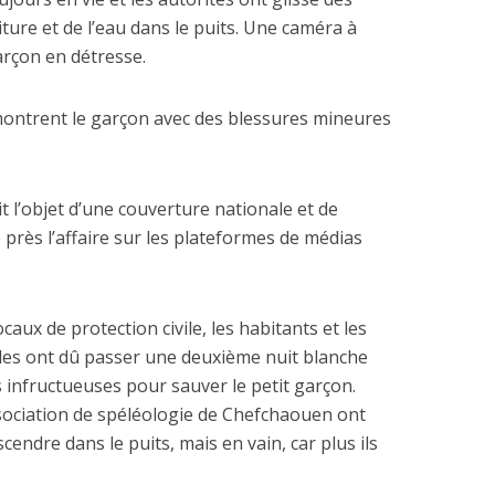
ure et de l’eau dans le puits. Une caméra à
arçon en détresse.
montrent le garçon avec des blessures mineures
 dépenses de
La nouvelle Guerre d
nnement de l’Etat
Pacifique
 l’objet d’une couverture nationale et de
explosent
rès l’affaire sur les plateformes de médias
caux de protection civile, les habitants et les
les ont dû passer une deuxième nuit blanche
infructueuses pour sauver le petit garçon.
sociation de spéléologie de Chefchaouen ont
cendre dans le puits, mais en vain, car plus ils