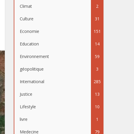
Climat
2
Culture
31
Economie
151
Education
14
Environnement
59
géopolitique
3
International
285
Justice
13
Lifestyle
10
livre
1
Medecine
79