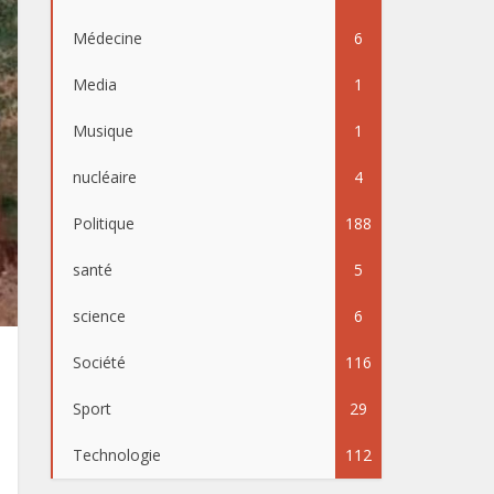
Médecine
6
Media
1
Musique
1
nucléaire
4
Politique
188
santé
5
science
6
Société
116
Sport
29
Technologie
112