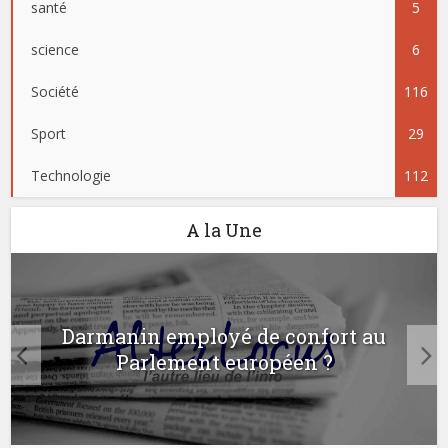
santé
5
science
6
Société
116
Sport
29
Technologie
112
A la Une
Darmanin employé de confort au
Parlement européen ?