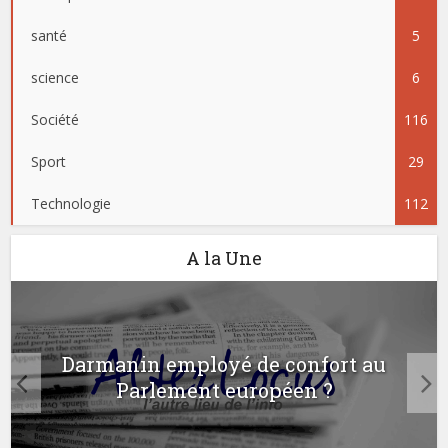
santé
5
science
6
Société
116
Sport
29
Technologie
112
A la Une
Darmanin employé de confort au
Parlement européen ?