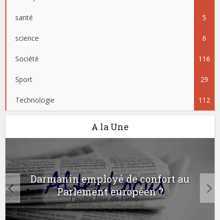
santé
5
science
6
Société
116
Sport
29
Technologie
112
A la Une
Darmanin employé de confort au
Parlement européen ?