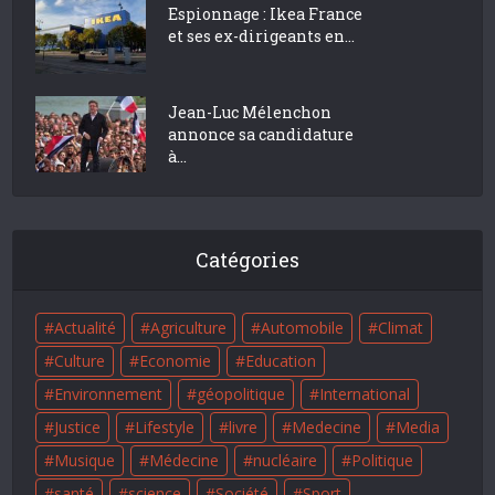
Espionnage : Ikea France
et ses ex-dirigeants en...
Jean-Luc Mélenchon
annonce sa candidature
à...
Catégories
Actualité
Agriculture
Automobile
Climat
Culture
Economie
Education
Environnement
géopolitique
International
Justice
Lifestyle
livre
Medecine
Media
Musique
Médecine
nucléaire
Politique
santé
science
Société
Sport