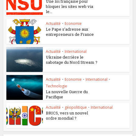
Une loi française pour
bloquer les sites web via
le...
Actualité
•
Economie
Le Pape s’adresse aux
entrepreneurs de France
Actualité
•
International
Ukraine derrière le
sabotage du Nord Stream ?
Actualité
•
Economie
•
International
•
Technologie
La nouvelle Guerre du
Pacifique
Actualité
•
géopolitique
•
International
BRICS, vers un nouvel
ordre mondial ?