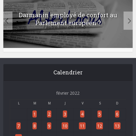
Darmanin employé de confort au
Parlement européen ?
Calendrier
février 2022
L
M
M
J
V
S
D
1
2
3
4
5
6
7
8
9
10
11
12
13