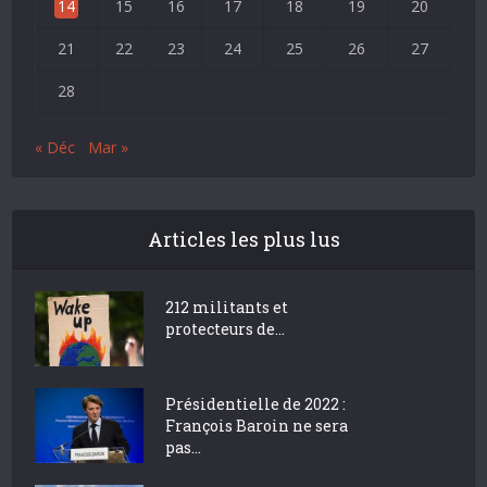
14
15
16
17
18
19
20
21
22
23
24
25
26
27
28
« Déc
Mar »
Articles les plus lus
212 militants et
protecteurs de...
Présidentielle de 2022 :
François Baroin ne sera
pas...