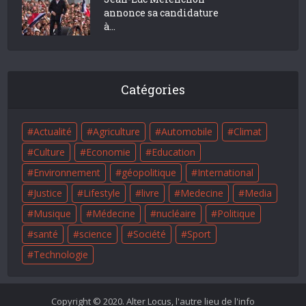
annonce sa candidature
à...
Catégories
Actualité
Agriculture
Automobile
Climat
Culture
Economie
Education
Environnement
géopolitique
International
Justice
Lifestyle
livre
Medecine
Media
Musique
Médecine
nucléaire
Politique
santé
science
Société
Sport
Technologie
Copyright © 2020. Alter Locus, l'autre lieu de l'info