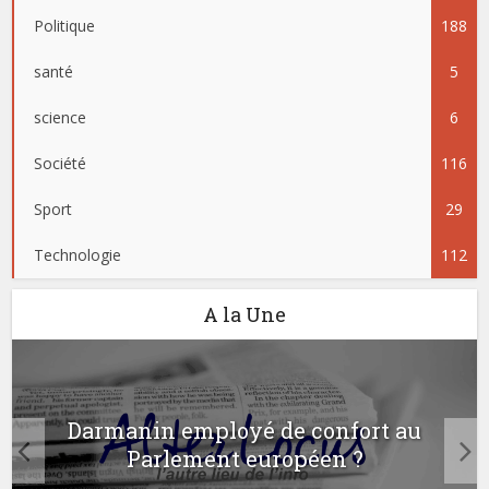
Politique
188
santé
5
science
6
Société
116
Sport
29
Technologie
112
A la Une
Darmanin employé de confort au
Parlement européen ?