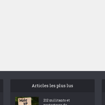
 dépenses de
La nouvelle Guerre d
nnement de l’Etat
Pacifique
explosent
Articles les plus lus
212 militants et
protecteurs de...