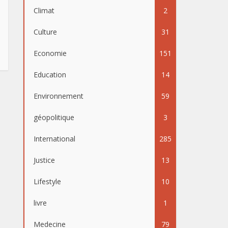
Climat
2
Culture
31
Economie
151
Education
14
Environnement
59
géopolitique
3
International
285
Justice
13
Lifestyle
10
livre
1
Medecine
79