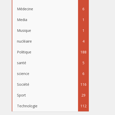
Médecine
6
Media
1
Musique
1
nucléaire
4
Politique
188
santé
5
science
6
Société
116
Sport
29
Technologie
112