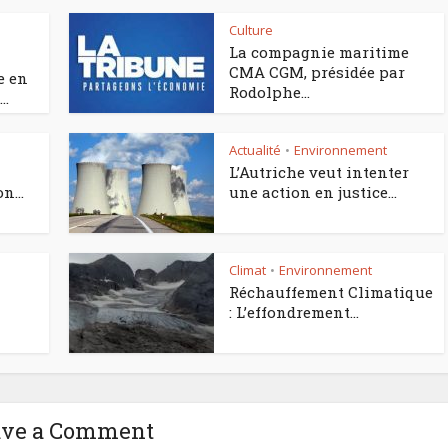
Culture
•
La compagnie maritime
CMA CGM, présidée par
e en
Rodolphe...
..
Actualité
Environnement
•
L’Autriche veut intenter
n...
une action en justice...
Climat
Environnement
•
Réchauffement Climatique
: L’effondrement...
ave a Comment