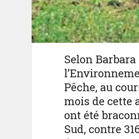
Les
fonctio
Selon Barbara 
l’Environnemen
Pêche, au cour
mois de cette 
ont été bracon
Sud, contre 31