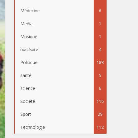
Médecine
6
Media
1
Musique
1
nucléaire
4
Politique
188
santé
5
science
6
Société
116
Sport
29
Technologie
112