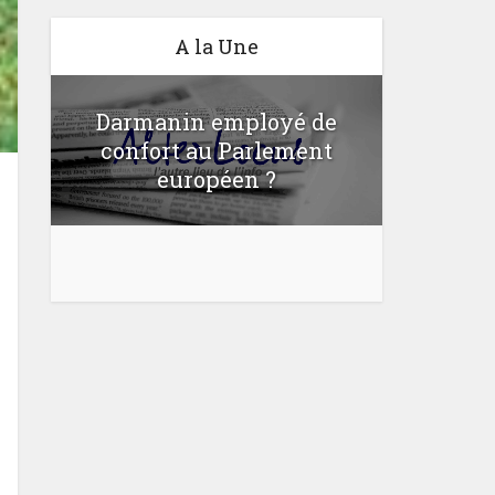
A la Une
Darmanin employé de
confort au Parlement
Une lo
u
européen ?
bloquer