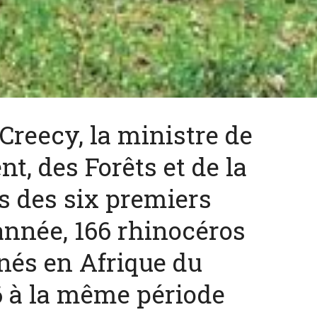
 dépenses de
La nouvelle Guerre d
nnement de l’Etat
Creecy, la ministre de
Pacifique
explosent
t, des Forêts et de la
s des six premiers
année, 166 rhinocéros
nés en Afrique du
6 à la même période