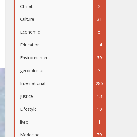
Climat
2
Culture
31
Economie
151
Education
14
Environnement
59
géopolitique
3
International
285
Justice
13
Lifestyle
10
livre
1
Medecine
79