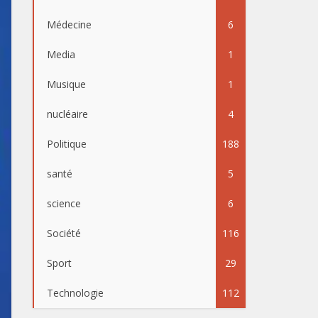
Médecine
6
Media
1
Musique
1
nucléaire
4
Politique
188
santé
5
science
6
Société
116
Sport
29
Technologie
112