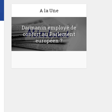
A la Une
Darmanin employé de
confort au Parlement
Une lo
u
européen ?
bloquer