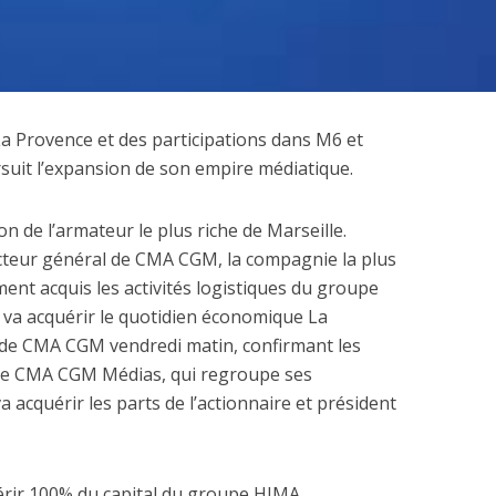
La Provence et des participations dans M6 et
 dépenses de
uit l’expansion de son empire médiatique.
La nouvelle Guerre d
nnement de l’Etat
Pacifique
explosent
n de l’armateur le plus riche de Marseille.
cteur général de CMA CGM, la compagnie la plus
ent acquis les activités logistiques du groupe
, va acquérir le quotidien économique La
de CMA CGM vendredi matin, confirmant les
iale CMA CGM Médias, qui regroupe ses
a acquérir les parts de l’actionnaire et président
érir 100% du capital du groupe HIMA,