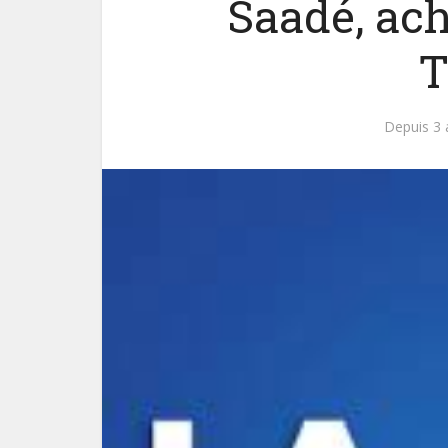
Saadé, ach
T
Depuis 3 