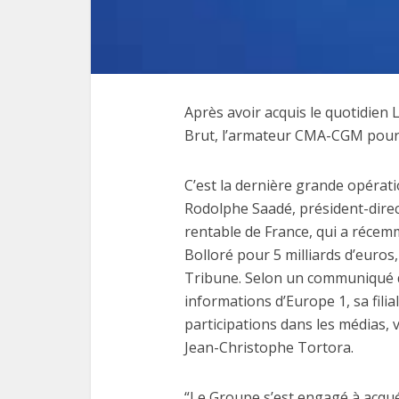
Après avoir acquis le quotidien 
Les
Brut, l’armateur CMA-CGM pours
fonctio
C’est la dernière grande opératio
Rodolphe Saadé, président-dire
rentable de France, qui a récemm
Bolloré pour 5 milliards d’euros
Tribune. Selon un communiqué 
informations d’Europe 1, sa fil
participations dans les médias, v
Jean-Christophe Tortora.
“Le Groupe s’est engagé à acqu