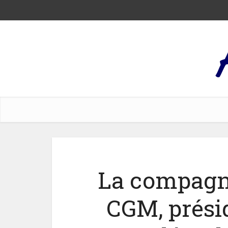
La compagn
CGM, prési