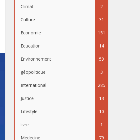
Climat
2
Culture
31
Economie
151
Education
14
Environnement
59
géopolitique
3
International
285
Justice
13
Lifestyle
10
livre
1
Medecine
79