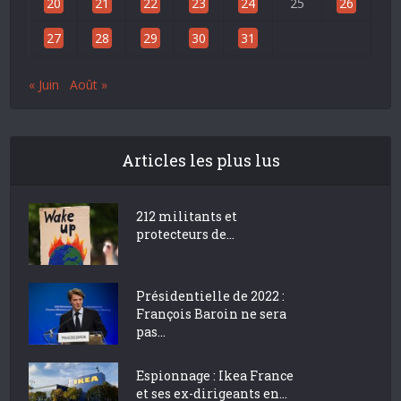
20
21
22
23
24
25
26
27
28
29
30
31
« Juin
Août »
Articles les plus lus
212 militants et
protecteurs de...
Présidentielle de 2022 :
François Baroin ne sera
pas...
Espionnage : Ikea France
et ses ex-dirigeants en...