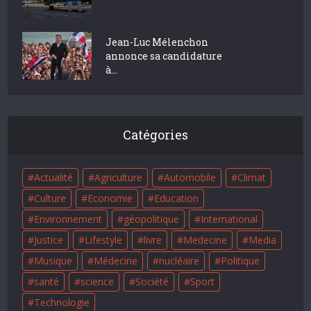
Jean-Luc Mélenchon
annonce sa candidature
à...
Catégories
Actualité
Agriculture
Automobile
Climat
Culture
Economie
Education
Environnement
géopolitique
International
Justice
Lifestyle
livre
Medecine
Media
Musique
Médecine
nucléaire
Politique
santé
science
Société
Sport
Technologie