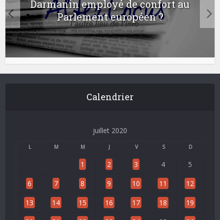
Darmanin employé de confort au
Parlement européen ?
Calendrier
juillet 2020
L
M
M
J
V
S
D
1
2
3
4
5
6
7
8
9
10
11
12
13
14
15
16
17
18
19