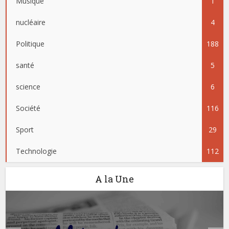
Musique
1
nucléaire
4
Politique
188
santé
5
science
6
Société
116
Sport
29
Technologie
112
A la Une