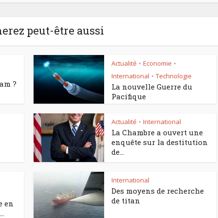
erez peut-être aussi
Actualité
Economie
•
•
International
Technologie
•
eam ?
La nouvelle Guerre du
Pacifique
Actualité
International
•
La Chambre a ouvert une
enquête sur la destitution
de...
International
•
Des moyens de recherche
de titan
e en
..