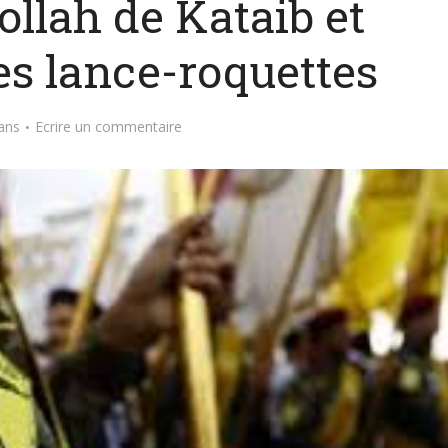
llah de Kataib et
es lance-roquettes
ans
Ecrire un commentaire