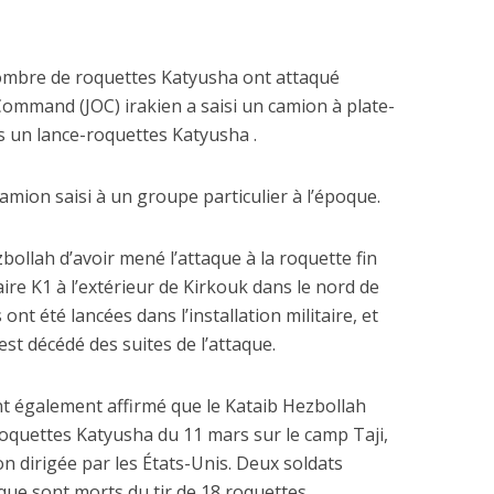
 nombre de roquettes Katyusha ont attaqué
Command (JOC) irakien a saisi un camion à plate-
ns un lance-roquettes Katyusha .
camion saisi à un groupe particulier à l’époque.
ollah d’avoir mené l’attaque à la roquette fin
ire K1 à l’extérieur de Kirkouk dans le nord de
ont été lancées dans l’installation militaire, et
est décédé des suites de l’attaque.
t également affirmé que le Kataib Hezbollah
e roquettes Katyusha du 11 mars sur le camp Taji,
ion dirigée par les États-Unis. Deux soldats
que sont morts du tir de 18 roquettes.