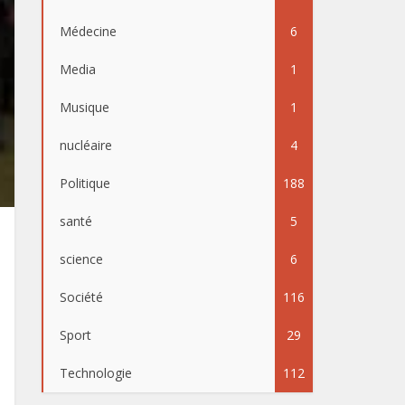
Médecine
6
Media
1
Musique
1
nucléaire
4
Politique
188
santé
5
science
6
Société
116
Sport
29
Technologie
112