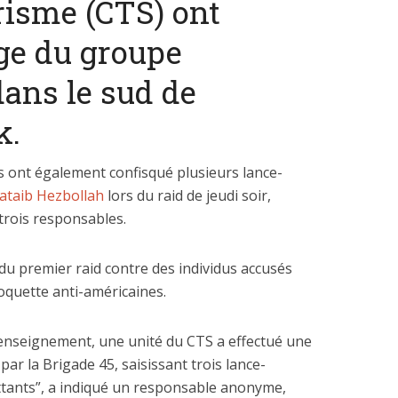
orisme (CTS) ont
ge du groupe
dans le sud de
k.
 dépenses de
La nouvelle Guerre d
nnement de l’Etat
Pacifique
es ont également confisqué plusieurs lance-
explosent
ataib Hezbollah
lors du raid de jeudi soir,
 trois responsables.
t du premier raid contre des individus accusés
oquette anti-américaines.
renseignement, une unité du CTS a effectué une
ar la Brigade 45, saisissant trois lance-
ttants”, a indiqué un responsable anonyme,