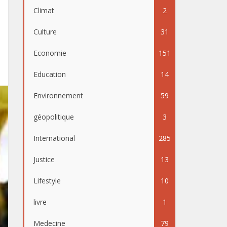
Climat
2
Culture
31
Economie
151
Education
14
Environnement
59
géopolitique
3
International
285
Justice
13
Lifestyle
10
livre
1
Medecine
79