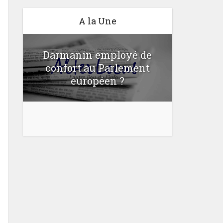
A la Une
Darmanin employé de
confort au Parlement
Une lo
u
européen ?
bloquer