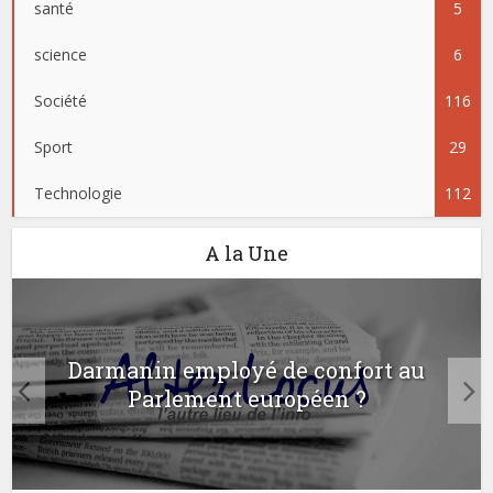
santé
5
science
6
Société
116
Sport
29
Technologie
112
A la Une
Darmanin employé de confort au
Parlement européen ?