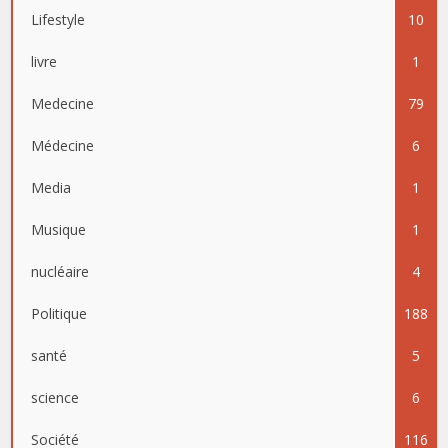
Lifestyle
10
livre
1
Medecine
79
Médecine
6
Media
1
Musique
1
nucléaire
4
Politique
188
santé
5
science
6
Société
116