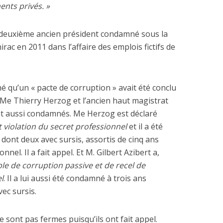
ents privés. »
e deuxième ancien président condamné sous la
rac en 2011 dans l’affaire des emplois fictifs de
 dépenses de
La nouvelle Guerre d
nnement de l’Etat
mé qu’un « pacte de corruption » avait été conclu
Pacifique
explosent
 Me Thierry Herzog et l’ancien haut magistrat
ont aussi condamnés. Me Herzog est déclaré
t violation du secret professionnel
et il a été
dont deux avec sursis, assortis de cinq ans
nnel. Il a fait appel. Et M. Gilbert Azibert a,
le de corruption passive et de recel de
l
. Il a lui aussi été condamné à trois ans
ec sursis.
sont pas fermes puisqu’ils ont fait appel.