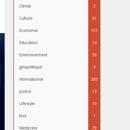
Climat
2
Culture
31
Economie
151
Education
14
Environnement
59
géopolitique
3
International
285
Justice
13
Lifestyle
10
livre
1
Medecine
79