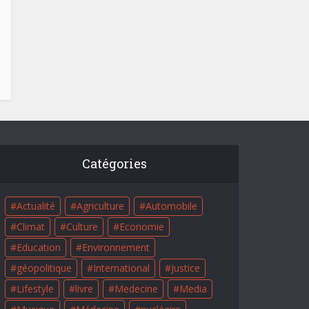
Catégories
Actualité
Agriculture
Automobile
Climat
Culture
Economie
Education
Environnement
géopolitique
International
Justice
Lifestyle
livre
Medecine
Media