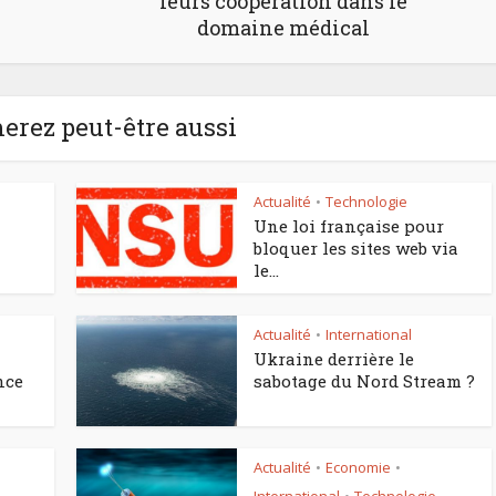
leurs coopération dans le
domaine médical
erez peut-être aussi
Actualité
Technologie
•
Une loi française pour
bloquer les sites web via
le...
Actualité
International
•
Ukraine derrière le
nce
sabotage du Nord Stream ?
Actualité
Economie
•
•