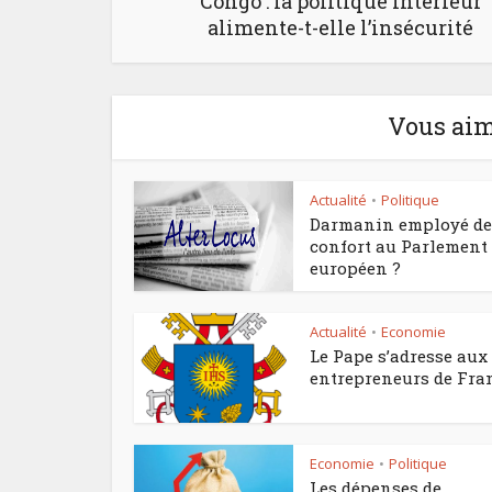
Congo : la politique intérieur
alimente-t-elle l’insécurité
Vous aim
Actualité
Politique
•
Darmanin employé de
confort au Parlement
européen ?
Actualité
Economie
•
Le Pape s’adresse aux
entrepreneurs de Fra
Economie
Politique
•
Les dépenses de