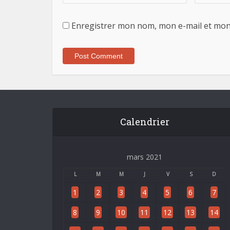
Enregistrer mon nom, mon e-mail et mon
Calendrier
mars 2021
L
M
M
J
V
S
D
1
2
3
4
5
6
7
8
9
10
11
12
13
14