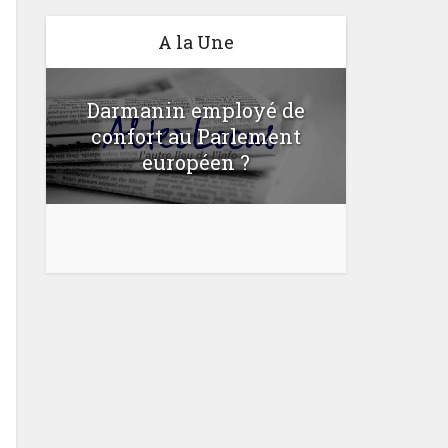
A la Une
Darmanin employé de
confort au Parlement
Une lo
u
européen ?
bloquer