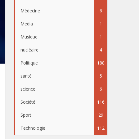
Médecine
6
Media
1
Musique
1
nucléaire
4
Politique
188
santé
5
science
6
Société
116
Sport
29
Technologie
112