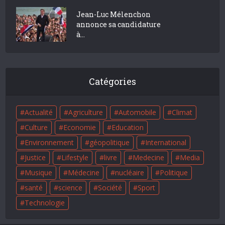
Jean-Luc Mélenchon
annonce sa candidature
à...
Catégories
Actualité
Agriculture
Automobile
Climat
Culture
Economie
Education
Environnement
géopolitique
International
Justice
Lifestyle
livre
Medecine
Media
Musique
Médecine
nucléaire
Politique
santé
science
Société
Sport
Technologie