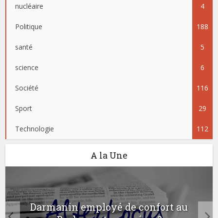
nucléaire
4
Politique
188
santé
5
science
6
Société
116
Sport
29
Technologie
112
A la Une
Darmanin employé de confort au