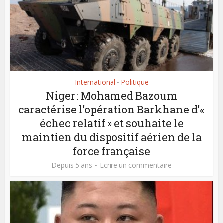
International
Politique
•
Niger: Mohamed Bazoum
caractérise l’opération Barkhane d’«
échec relatif » et souhaite le
maintien du dispositif aérien de la
force française
Depuis 5 ans
Ecrire un commentaire