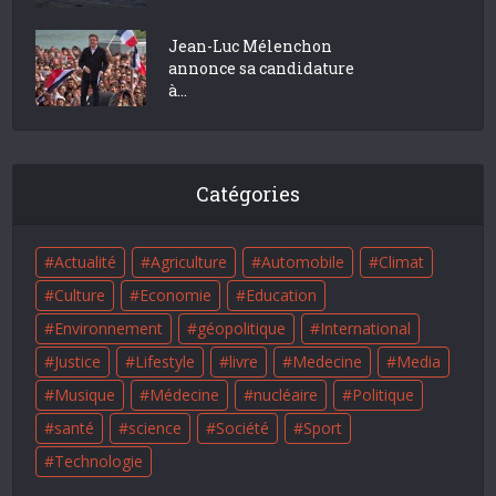
Jean-Luc Mélenchon
annonce sa candidature
à...
Catégories
Actualité
Agriculture
Automobile
Climat
Culture
Economie
Education
Environnement
géopolitique
International
Justice
Lifestyle
livre
Medecine
Media
Musique
Médecine
nucléaire
Politique
santé
science
Société
Sport
Technologie