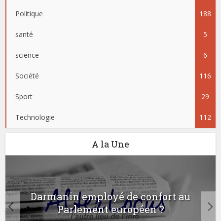
Politique
188
santé
5
science
6
Société
116
Sport
29
Technologie
112
A la Une
Darmanin employé de confort au
Parlement européen ?