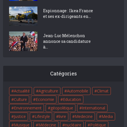
Espionnage : Ikea France
et ses ex-dirigeants en...
Jean-Luc Mélenchon
annonce sa candidature
à...
Catégories
Actualité
Agriculture
Automobile
Climat
Culture
Economie
Education
Environnement
géopolitique
International
Justice
Lifestyle
livre
Medecine
Media
Musique
Médecine
nucléaire
Politique