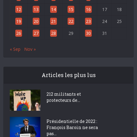
12
13
14
15
16
17
18
19
20
21
22
23
24
25
26
27
28
29
30
31
« Sep
Nov »
Articles les plus lus
212 militants et
protecteurs de...
Présidentielle de 2022 :
François Baroin ne sera
pas...