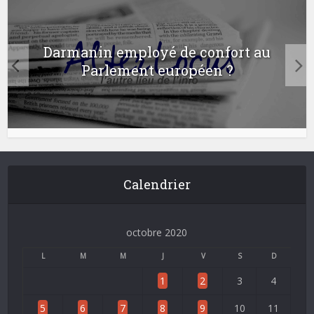
Darmanin employé de confort au
Parlement européen ?
Calendrier
octobre 2020
L
M
M
J
V
S
D
1
2
3
4
5
6
7
8
9
10
11