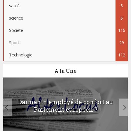
santé
5
science
6
Société
116
Sport
29
Technologie
112
A la Une
Darmanin employé de confort au
Parlement européen ?