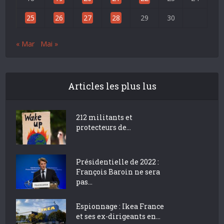
25
26
27
28
29
30
« Mar
Mai »
Articles les plus lus
212 militants et
protecteurs de...
Présidentielle de 2022 :
François Baroin ne sera
pas...
Espionnage : Ikea France
et ses ex-dirigeants en...