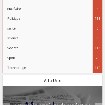
nucléaire
4
Politique
188
santé
5
science
6
Société
116
Sport
29
Technologie
112
A la Une