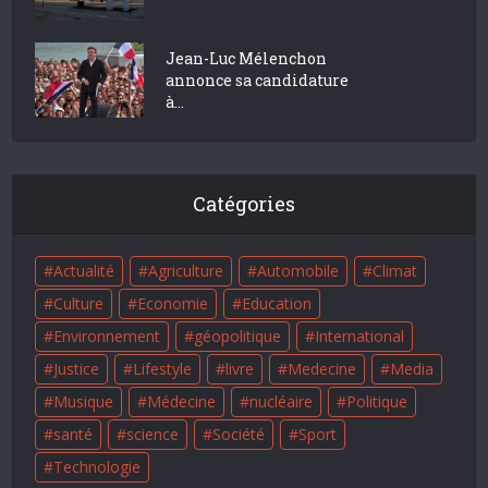
Jean-Luc Mélenchon
annonce sa candidature
à...
Catégories
Actualité
Agriculture
Automobile
Climat
Culture
Economie
Education
Environnement
géopolitique
International
Justice
Lifestyle
livre
Medecine
Media
Musique
Médecine
nucléaire
Politique
santé
science
Société
Sport
Technologie