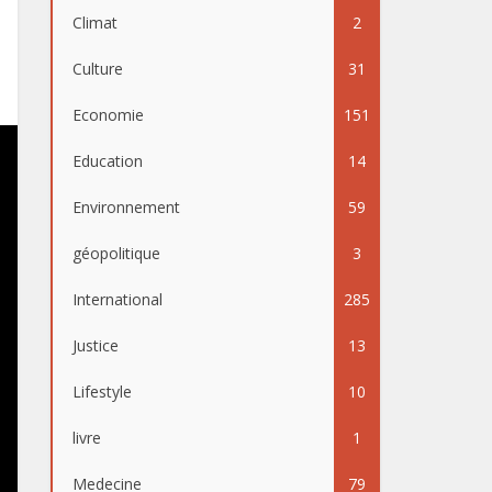
Climat
2
Culture
31
Economie
151
Education
14
Environnement
59
géopolitique
3
International
285
Justice
13
Lifestyle
10
livre
1
Medecine
79