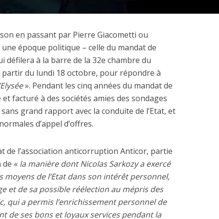
son en passant par Pierre Giacometti ou
 une époque politique – celle du mandat de
i défilera à la barre de la 32e chambre du
 dépenses de
à partir du lundi 18 octobre, pour répondre à
La nouvelle Guerre d
nnement de l’Etat
’Elysée
». Pendant les cinq années du mandat de
Pacifique
explosent
 et facturé à des sociétés amies des sondages
 sans grand rapport avec la conduite de l’Etat, et
normales d’appel d’offres.
 de l’association anticorruption Anticor, partie
n de «
la manière dont Nicolas Sarkozy a exercé
 les moyens de l’Etat dans son intérêt personnel,
e et de sa possible réélection au mépris des
lic, qui a permis l’enrichissement personnel de
t de ses bons et loyaux services pendant la