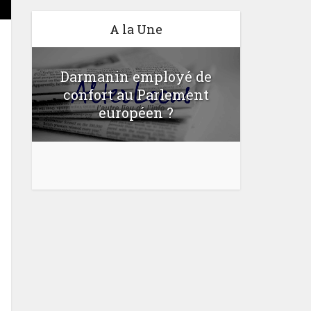
A la Une
Darmanin employé de
confort au Parlement
Une lo
u
européen ?
bloquer