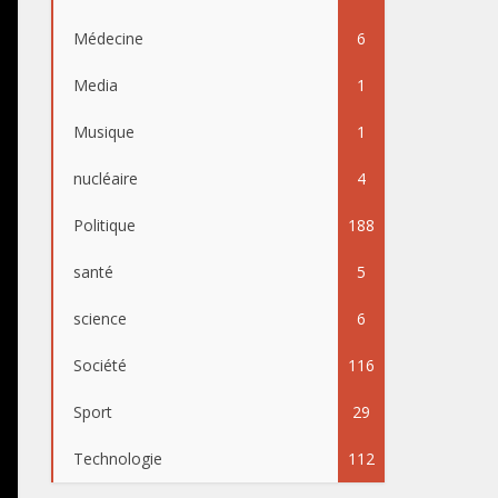
Médecine
6
Media
1
Musique
1
nucléaire
4
Politique
188
santé
5
science
6
Société
116
Sport
29
Technologie
112