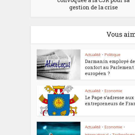
convoquée à la CJR pour sa
gestion de la crise
Vous aim
Actualité
Politique
•
Darmanin employé de
confort au Parlement
européen ?
Actualité
Economie
•
Le Pape s’adresse aux
entrepreneurs de Fra
Actualité
Economie
•
•
International
Technologie
•