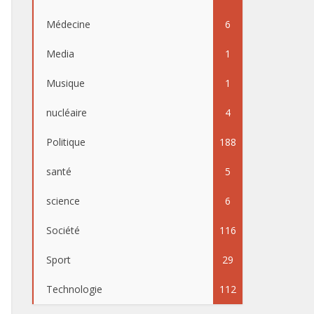
Médecine
6
Media
1
Musique
1
nucléaire
4
Politique
188
santé
5
science
6
Société
116
Sport
29
Technologie
112