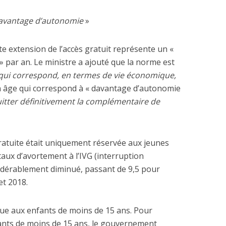
avantage d’autonomie
»
ette extension de l’accès gratuit représente un «
» par an. Le ministre a ajouté que la norme est
 dépenses de
 qui correspond, en termes de vie économique,
La nouvelle Guerre d
nnement de l’Etat
un âge qui correspond à « davantage d’autonomie
Pacifique
explosent
quitter définitivement la complémentaire de
ratuite était uniquement réservée aux jeunes
e taux d’avortement à l’IVG (interruption
idérablement diminué, passant de 9,5 pour
et 2018.
due aux enfants de moins de 15 ans. Pour
nfants de moins de 15 ans, le gouvernement