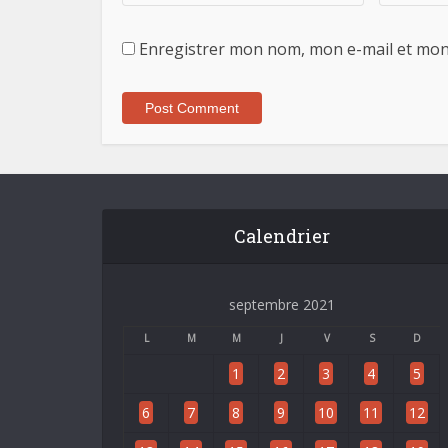
Enregistrer mon nom, mon e-mail et mon
Calendrier
septembre 2021
L
M
M
J
V
S
D
1
2
3
4
5
6
7
8
9
10
11
12