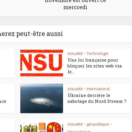
novembre est ouvert ce
mercredi
erez peut-être aussi
Actualité
Technologie
•
Une loi française pour
bloquer les sites web via
le...
Actualité
International
•
Ukraine derrière le
nce
sabotage du Nord Stream ?
Actualité
géopolitique
•
•
International