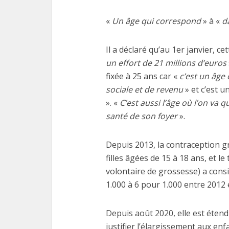
«
Un âge qui correspond
» à «
d
Il a déclaré qu’au 1er janvier, c
un effort de 21 millions d’euros
Les
fixée à 25 ans car «
c’est un âge
fonctio
sociale et de revenu
» et c’est 
». «
C’est aussi l’âge où l’on va 
santé de son foyer
».
Depuis 2013, la contraception g
filles âgées de 15 à 18 ans, et l
volontaire de grossesse) a cons
1.000 à 6 pour 1.000 entre 2012 
Depuis août 2020, elle est éten
justifier l’élargissement aux e