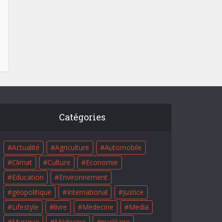
Catégories
Actualité
Agriculture
Automobile
Climat
Culture
Economie
Education
Environnement
géopolitique
International
Justice
Lifestyle
livre
Medecine
Media
Musique
Médecine
nucléaire