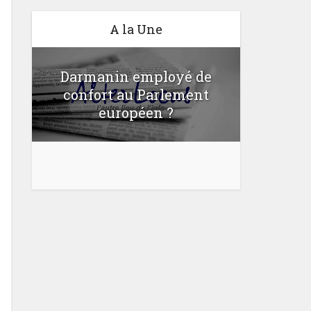
A la Une
Darmanin employé de
confort au Parlement
Une lo
u
européen ?
bloquer