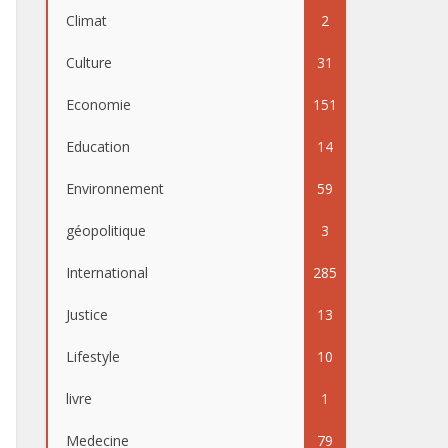
Climat
2
Culture
31
Economie
151
Education
14
Environnement
59
géopolitique
3
International
285
Justice
13
Lifestyle
10
livre
1
Medecine
79