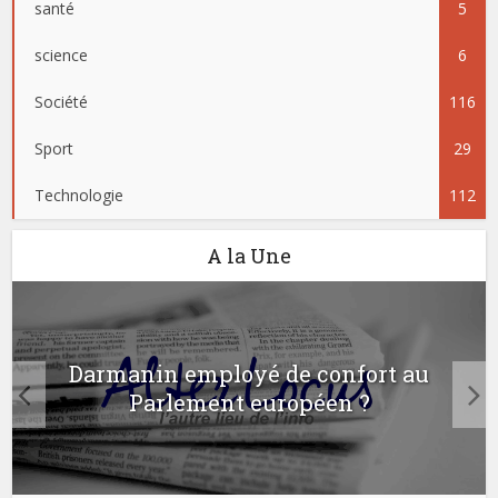
santé
5
science
6
Société
116
Sport
29
Technologie
112
A la Une
Darmanin employé de confort au
Parlement européen ?