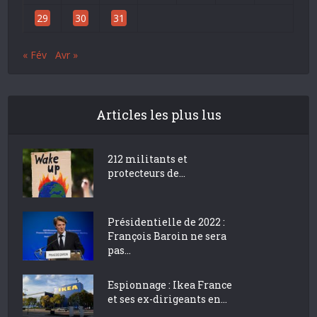
29
30
31
« Fév
Avr »
Articles les plus lus
212 militants et
protecteurs de...
Présidentielle de 2022 :
François Baroin ne sera
pas...
Espionnage : Ikea France
et ses ex-dirigeants en...