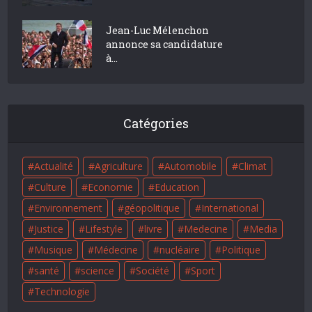
Jean-Luc Mélenchon
annonce sa candidature
à...
Catégories
Actualité
Agriculture
Automobile
Climat
Culture
Economie
Education
Environnement
géopolitique
International
Justice
Lifestyle
livre
Medecine
Media
Musique
Médecine
nucléaire
Politique
santé
science
Société
Sport
Technologie