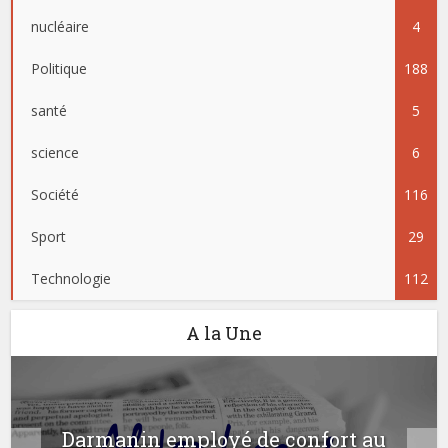
nucléaire
4
Politique
188
santé
5
science
6
Société
116
Sport
29
Technologie
112
A la Une
Darmanin employé de confort au