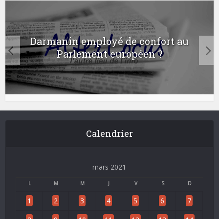
Darmanin employé de confort au
Parlement européen ?
Calendrier
mars 2021
L
M
M
J
V
S
D
1
2
3
4
5
6
7