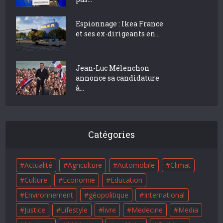
Espionnage : Ikea France
et ses ex-dirigeants en...
Jean-Luc Mélenchon
annonce sa candidature
à...
Catégories
Actualité
Agriculture
Automobile
Climat
Culture
Economie
Education
Environnement
géopolitique
International
Justice
Lifestyle
livre
Medecine
Media