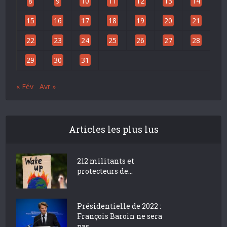
8
9
10
11
12
13
14
15
16
17
18
19
20
21
22
23
24
25
26
27
28
29
30
31
« Fév
Avr »
Articles les plus lus
212 militants et
protecteurs de...
Présidentielle de 2022 :
François Baroin ne sera
pas...