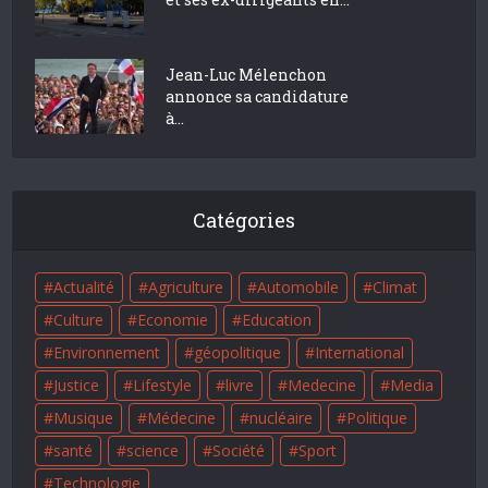
Jean-Luc Mélenchon
annonce sa candidature
à...
Catégories
Actualité
Agriculture
Automobile
Climat
Culture
Economie
Education
Environnement
géopolitique
International
Justice
Lifestyle
livre
Medecine
Media
Musique
Médecine
nucléaire
Politique
santé
science
Société
Sport
Technologie