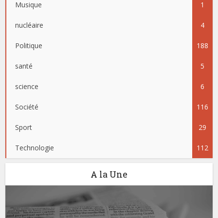
Musique
1
nucléaire
4
Politique
188
santé
5
science
6
Société
116
Sport
29
Technologie
112
A la Une