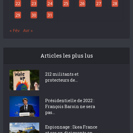
22
23
24
25
26
27
28
29
30
31
« Fév
Avr »
Articles les plus lus
212 militants et
protecteurs de...
Présidentielle de 2022 :
François Baroin ne sera
pas...
Espionnage : Ikea France
et ses ex-dirigeants en...