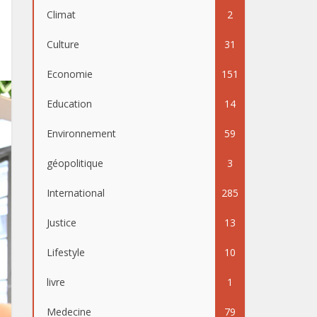
Climat
2
Culture
31
Economie
151
Education
14
Environnement
59
géopolitique
3
International
285
Justice
13
Lifestyle
10
livre
1
Medecine
79