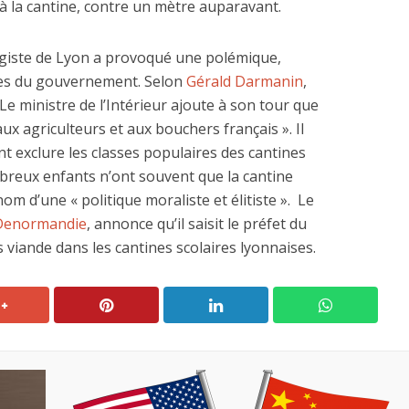
à la cantine, contre un mètre auparavant.
logiste de Lyon a provoqué une polémique,
es du gouvernement. Selon
Gérald Darmanin
,
Le ministre de l’Intérieur ajoute à son tour que
aux agriculteurs et aux bouchers français ». Il
 dépenses de
La nouvelle Guerre d
nt exclure les classes populaires des cantines
nnement de l’Etat
Pacifique
ombreux enfants n’ont souvent que la cantine
explosent
om d’une « politique moraliste et élitiste ». Le
 Denormandie
, annonce qu’il saisit le préfet du
iande dans les cantines scolaires lyonnaises.