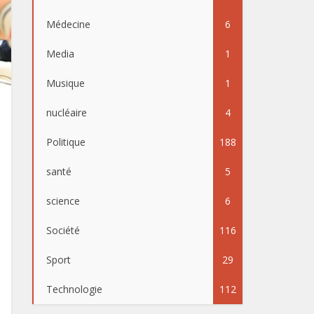
Médecine
6
Media
1
Musique
1
nucléaire
4
Politique
188
santé
5
science
6
Société
116
Sport
29
Technologie
112