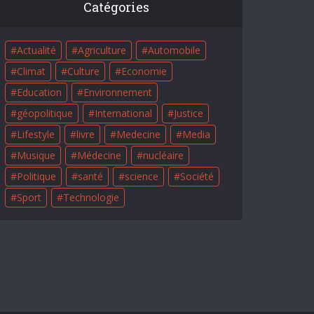
Catégories
Actualité
Agriculture
Automobile
Climat
Culture
Economie
Education
Environnement
géopolitique
International
Justice
Lifestyle
livre
Medecine
Media
Musique
Médecine
nucléaire
Politique
santé
science
Société
Sport
Technologie