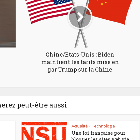
Chine/Etats-Unis : Biden
maintient les tarifs mise en
par Trump sur la Chine
erez peut-être aussi
Actualité
Technologie
•
Une loi française pour
bloquer les sites web via