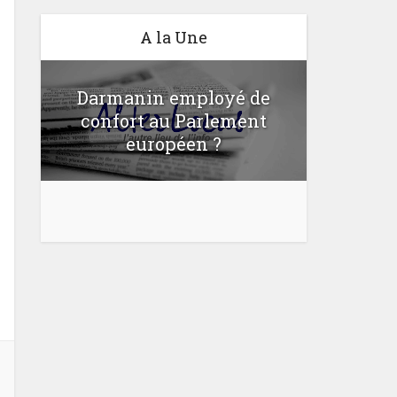
A la Une
Darmanin employé de
confort au Parlement
Une lo
u
européen ?
bloquer