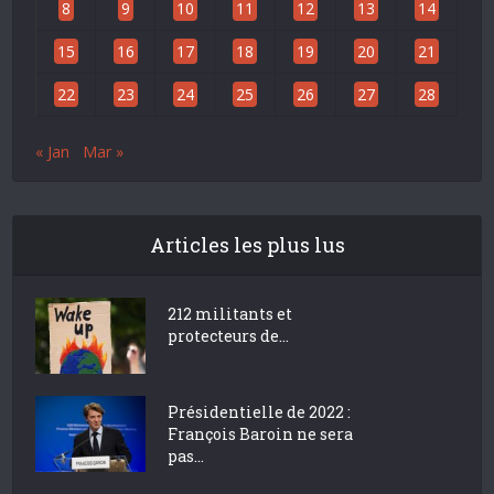
8
9
10
11
12
13
14
15
16
17
18
19
20
21
22
23
24
25
26
27
28
« Jan
Mar »
Articles les plus lus
212 militants et
protecteurs de...
Présidentielle de 2022 :
François Baroin ne sera
pas...