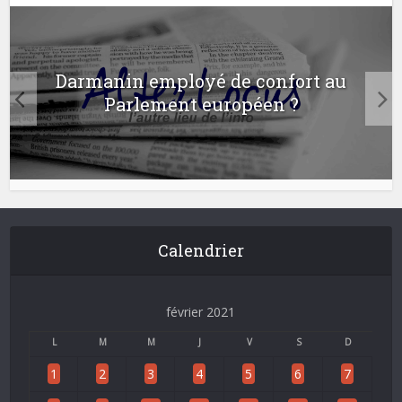
Darmanin employé de confort au
Parlement européen ?
Calendrier
février 2021
L
M
M
J
V
S
D
1
2
3
4
5
6
7