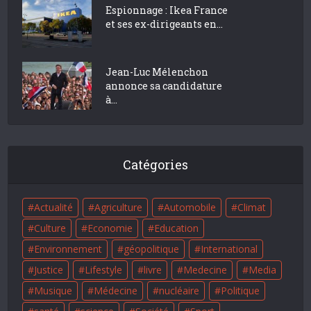
Espionnage : Ikea France
et ses ex-dirigeants en...
Jean-Luc Mélenchon
annonce sa candidature
à...
Catégories
Actualité
Agriculture
Automobile
Climat
Culture
Economie
Education
Environnement
géopolitique
International
Justice
Lifestyle
livre
Medecine
Media
Musique
Médecine
nucléaire
Politique