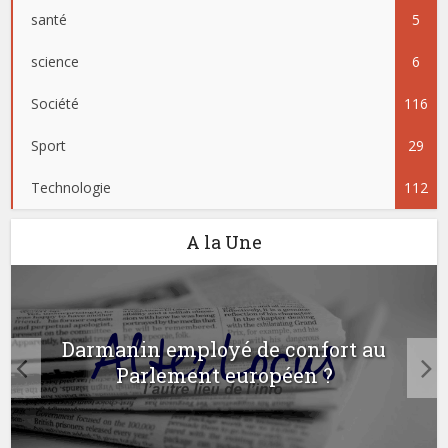
santé
5
science
6
Société
116
Sport
29
Technologie
112
A la Une
Darmanin employé de confort au
Parlement européen ?