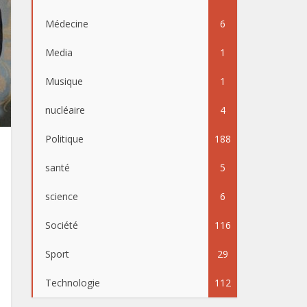
Médecine
6
Media
1
Musique
1
nucléaire
4
Politique
188
santé
5
science
6
Société
116
Sport
29
Technologie
112