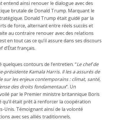
t entend ainsi renouer le dialogue avec des
litique brutale de Donald Trump. Marquant le
stratégique. Donald Trump était guidé par la
s de force, alternant entre réels succès et
aite au contraire renouer avec des relations
’est en tout cas ce qu’il assure dans ses discours
 dépenses de
La nouvelle Guerre d
f d’État français.
nnement de l’Etat
Pacifique
explosent
é quelques contours de l’entretien. “
Le chef de
vice-présidente Kamala Harris. Il les a assurés de
e sur les enjeux contemporains : climat, santé,
éfense des droits fondamentaux
“. Un
ilé par le Premier ministre britannique Boris
 qu’il était prêt à renforcer la coopération
ts-Unis. Témoignant ainsi de la volonté
ions avec ses alliés traditionnels.