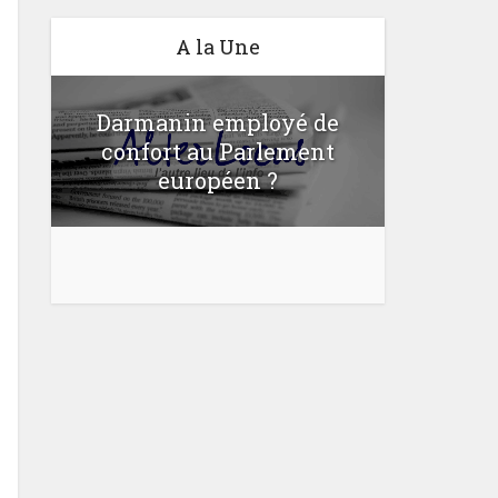
A la Une
Darmanin employé de
confort au Parlement
Une lo
u
européen ?
bloquer