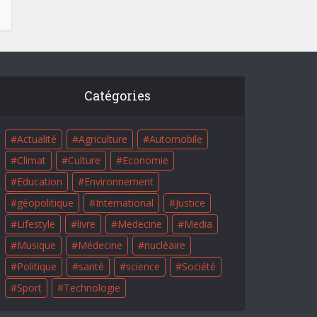
Catégories
Actualité
Agriculture
Automobile
Climat
Culture
Economie
Education
Environnement
géopolitique
International
Justice
Lifestyle
livre
Medecine
Media
Musique
Médecine
nucléaire
Politique
santé
science
Société
Sport
Technologie