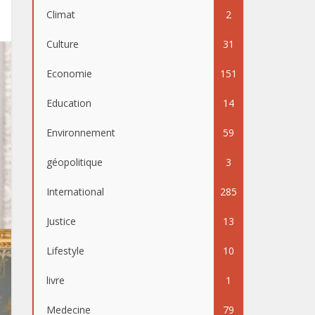
Climat
2
Culture
31
Economie
151
Education
14
Environnement
59
géopolitique
3
International
285
Justice
13
Lifestyle
10
livre
1
Medecine
79