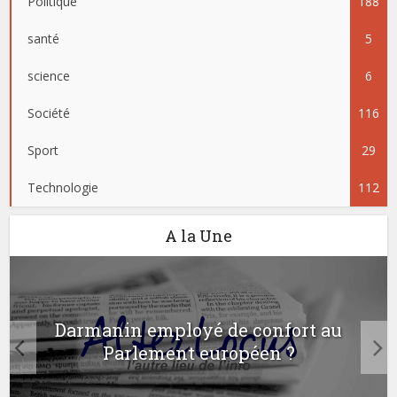
Politique
188
santé
5
science
6
Société
116
Sport
29
Technologie
112
A la Une
Darmanin employé de confort au
Parlement européen ?