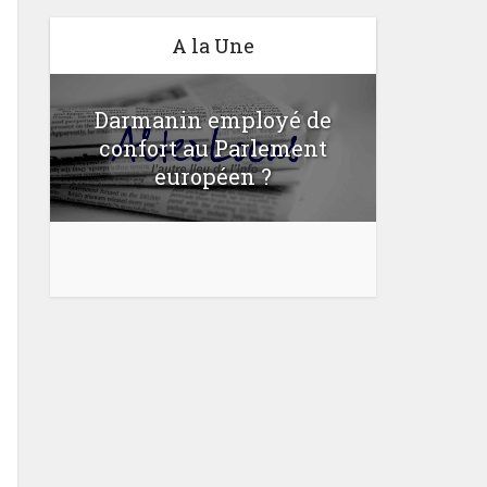
A la Une
Darmanin employé de
confort au Parlement
Une lo
u
européen ?
bloquer