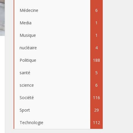
Médecine
6
Media
1
Musique
1
nucléaire
4
Politique
188
santé
5
science
6
Société
116
Sport
29
Technologie
112