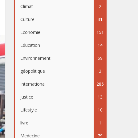
Climat
2
Culture
31
Economie
151
Education
14
Environnement
59
géopolitique
3
International
285
Justice
13
Lifestyle
10
livre
1
Medecine
79