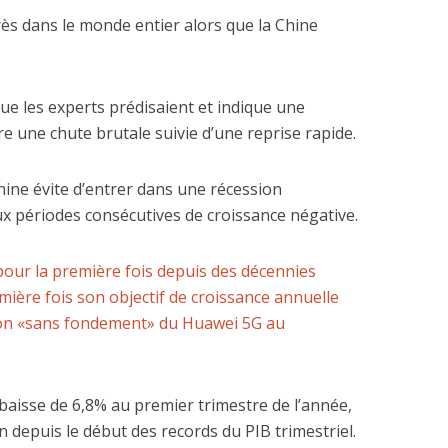
près dans le monde entier alors que la Chine
que les experts prédisaient et indique une
re une chute brutale suivie d’une reprise rapide.
 dépenses de
La nouvelle Guerre d
nnement de l’Etat
Pacifique
hine évite d’entrer dans une récession
explosent
x périodes consécutives de croissance négative.
pour la première fois depuis des décennies
ière fois son objectif de croissance annuelle
tion «sans fondement» du Huawei 5G au
 baisse de 6,8% au premier trimestre de l’année,
on depuis le début des records du PIB trimestriel.